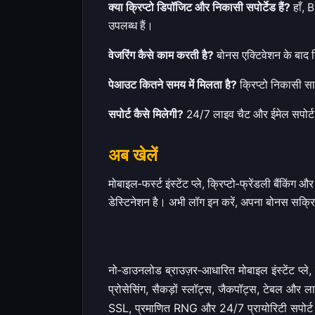
क्या क्रिप्टो डिपॉजिट और निकासी सपोर्टेड हैं?
हाँ, 
उपलब्ध हैं।
वेजरिंग कैसे काम करती है?
बोनस एक्टिवेशन के बाद नि
पेआउट कितने समय में मिलता है?
क्रिप्टो निकासी साम
सपोर्ट कैसे मिलेगी?
24/7 लाइव चैट और ईमेल सपोर्ट 
अब खेलें
मोबाइल‑फर्स्ट इंस्टेंट प्ले, क्रिप्टो‑फ्रेंडली बैंक
डेस्टिनेशन है। अभी लॉग इन करें, अपना बोनस सक्रिय
नो‑डाउनलोड ब्राउज़र‑आधारित मोबाइल इंस्टेंट प्ले, 
प्रोसेसिंग, सैकड़ों स्लॉट्स, जैकपॉट्स, टेबल और लाइ
SSL, प्रमाणित RNG और 24/7 प्रायोरिटी सपोर्ट