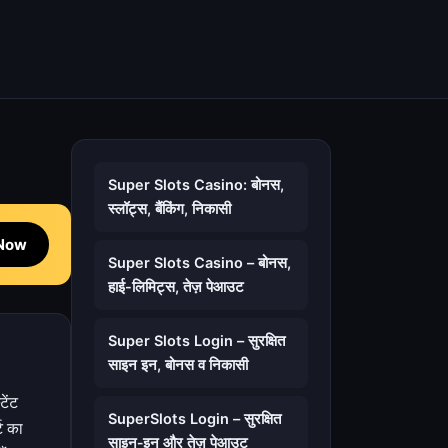
Super Slots Casino: बोनस,
स्लॉट्स, बैंकिंग, निकासी
 Now
Super Slots Casino – बोनस,
हाई-लिमिट्स, तेज़ पेआउट
Super Slots Login – सुरक्षित
साइन इन, बोनस व निकासी
ेंट
SuperSlots Login – सुरक्षित
ट का
साइन‑इन और तेज़ पेआउट