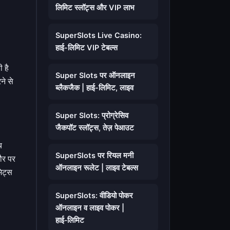
लिमिट स्लॉट्स और VIP लाभ
SuperSlots Live Casino:
हाई-लिमिट VIP टेबल्स
 है
Super Slots पर ऑनलाइन
े से
ब्लैकजैक | हाई-लिमिट, लाइव
Super Slots: प्रोग्रेसिव
जैकपॉट स्लॉट्स, तेज़ पेआउट
च
SuperSlots पर रियल मनी
तौर पर
ऑनलाइन रूलेट | लाइव टेबल्स
मिट्स
SuperSlots: वीडियो पोकर
ऑनलाइन व लाइव पोकर |
हाई‑लिमिट