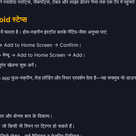
पसंदीदा स्लॉट्स, जैकपॉट्स, टेबल और लाइव डीलर गेम्स तक एक टैप में पहुंचते ह
id स्टेप्स
ं चलता है। होम‑स्क्रीन इंस्टॉल करके नैटिव‑जैसा अनुभव पाएं:
कन → Add to Home Screen → Confirm।
→ मेन्यू → Add to Home Screen → Add।
रंत खेलना शुरू करें।
app फुल‑स्क्रीन, तेज़ लोडिंग और स्थिर प्रदर्शन देता है—यह सचमुच नो‑डाउ
प्लायर और बोनस बाय के विकल्प।
 जो किसी भी स्पिन पर ट्रिगर हो सकते हैं।