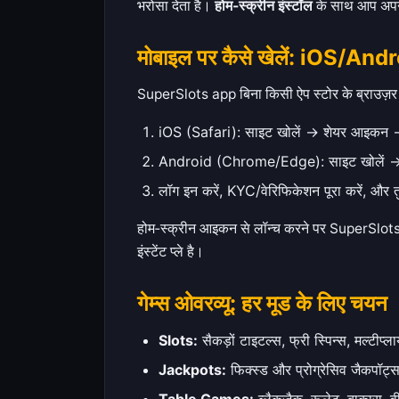
भरोसा देता है।
होम‑स्क्रीन इंस्टॉल
के साथ आप अपने 
मोबाइल पर कैसे खेलें: iOS/Andro
SuperSlots app बिना किसी ऐप स्टोर के ब्राउज़र मे
iOS (Safari): साइट खोलें → शेयर आइ
Android (Chrome/Edge): साइट खोलें 
लॉग इन करें, KYC/वेरिफिकेशन पूरा करें, और तु
होम‑स्क्रीन आइकन से लॉन्च करने पर SuperSlots 
इंस्टेंट प्ले है।
गेम्स ओवरव्यू: हर मूड के लिए चयन
Slots:
सैकड़ों टाइटल्स, फ्री स्पिन्स, मल्टी
Jackpots:
फिक्स्ड और प्रोग्रेसिव जैकपॉट्स