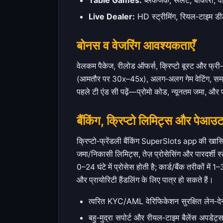
Table Games:
ब्लैकजैक, रूलेट, बाकारा, 
Live Dealer:
HD स्ट्रीमिंग, रियल‑टाइम डील
बोनस व वेजरिंग आवश्यकताएँ
वेलकम पैकेज, रीलोड ऑफर्स, क्रिप्टो बूस्ट और फ्री‑
(आमतौर पर 30x–45x), अलग‑अलग गेम वेटिंग, सम
पहले टी एंड सी पढ़ें—प्रोमो कोड, न्यूनतम जमा, और पात्र
बैंकिंग, क्रिप्टो लिमिट्स और पेआउ
क्रिप्टो‑फ्रेंडली बैंकिंग SuperSlots app की 
जमा/निकासी लिमिट्स, तेज़ प्रोसेसिंग और पारदर्शी स
0–24 घंटे में प्रोसेस होती है; कार्ड/बैंक तरीकों मे
और प्रायोरिटी हैंडलिंग के लिए पात्र हो सकते हैं।
त्वरित KYC/AML वेरिफिकेशन सुरक्षित लेन‑दे
बहु‑मुद्रा सपोर्ट और रीयल‑टाइम बैलेंस अपडेट्