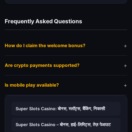
Frequently Asked Questions
How do I claim the welcome bonus?
Register an account and follow the bonus activation
Are crypto payments supported?
instructions inside your profile.
Most platforms support Bitcoin, Ethereum and other
Is mobile play available?
popular cryptocurrencies.
The platform is fully optimized for smartphones and
tablets.
Super Slots Casino: बोनस, स्लॉट्स, बैंकिंग, निकासी
Super Slots Casino – बोनस, हाई-लिमिट्स, तेज़ पेआउट