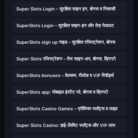
Super Slots Login – सुरक्षित साइन इन, बोनस व निकासी
SuperSlots Login – सुरक्षित साइन‑इन और तेज़ पेआउट
SuperSlots sign up गाइड – सुरक्षित रजिस्ट्रेशन, बोनस
Super Slots रजिस्ट्रेशन – तेज साइन‑अप, बोनस, क्रिप्टो
SuperSlots bonuses – वेलकम, रीलोड व VIP रिवॉर्ड्स
SuperSlots app: मोबाइल इंस्टेंट प्ले, बोनस व क्रिप्टो
SuperSlots Casino Games – प्रीमियम स्लॉट्स व लाइव
Super Slots Casino: हाई-लिमिट स्लॉट्स और VIP लाभ