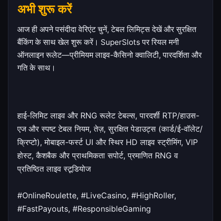
अभी शुरू करें
आज ही अपने पसंदीदा वेरिएंट चुनें, टेबल लिमिट्स देखें और सुरक्षित
बैंकिंग के साथ खेल शुरू करें। SuperSlots पर रियल मनी
ऑनलाइन रूलेट—प्रीमियम लाइव-कैसिनो क्वालिटी, पारदर्शिता और
गति के साथ।
हाई-लिमिट लाइव और RNG रूलेट टेबल्स, पारदर्शी RTP/हाउस-
एज और स्पष्ट टेबल नियम, तेज़, सुरक्षित पेडाउट्स (कार्ड/ई-वॉलेट/
क्रिप्टो), मोबाइल-फर्स्ट UI और स्थिर HD लाइव स्ट्रीमिंग, VIP
होस्ट, कैशबैक और प्राथमिकता सपोर्ट, प्रमाणित RNG व
प्रतिष्ठित लाइव स्टूडियोज
#OnlineRoulette, #LiveCasino, #HighRoller,
#FastPayouts, #ResponsibleGaming