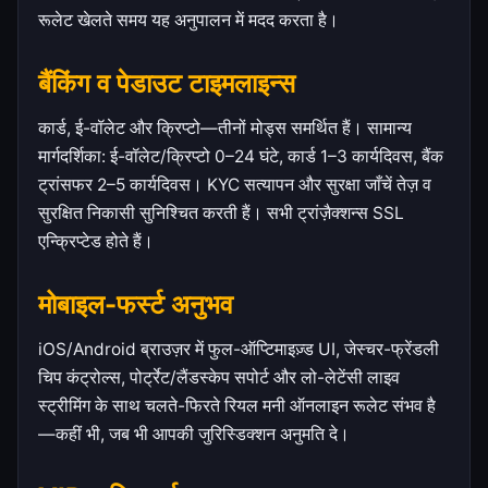
रूलेट खेलते समय यह अनुपालन में मदद करता है।
बैंकिंग व पेडाउट टाइमलाइन्स
कार्ड, ई-वॉलेट और क्रिप्टो—तीनों मोड्स समर्थित हैं। सामान्य
मार्गदर्शिका: ई-वॉलेट/क्रिप्टो 0–24 घंटे, कार्ड 1–3 कार्यदिवस, बैंक
ट्रांसफर 2–5 कार्यदिवस। KYC सत्यापन और सुरक्षा जाँचें तेज़ व
सुरक्षित निकासी सुनिश्चित करती हैं। सभी ट्रांज़ैक्शन्स SSL
एन्क्रिप्टेड होते हैं।
मोबाइल-फर्स्ट अनुभव
iOS/Android ब्राउज़र में फुल-ऑप्टिमाइज़्ड UI, जेस्चर-फ्रेंडली
चिप कंट्रोल्स, पोर्ट्रेट/लैंडस्केप सपोर्ट और लो-लेटेंसी लाइव
स्ट्रीमिंग के साथ चलते-फिरते रियल मनी ऑनलाइन रूलेट संभव है
—कहीं भी, जब भी आपकी जुरिस्डिक्शन अनुमति दे।