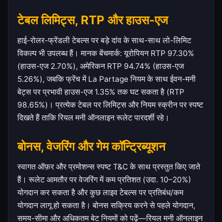
टेबल लिमिट्स, RTP और हाउस-एज
हाई-रोलर-फ्रेंडली टेबल्स पर बड़े दांव के साथ-साथ लो-लिमिट
विकल्प भी उपलब्ध हैं। मानक बेंचमार्क: यूरोपियन RTP 97.30%
(हाउस-एज 2.70%), अमेरिकन RTP 94.74% (हाउस-एज
5.26%), जबकि फ्रेंच में La Partage नियम के साथ ईवन-मनी
बेट्स पर प्रभावी हाउस-एज 1.35% तक घट सकता है (RTP
98.65%)। प्रत्येक टेबल पर लिमिट्स और नियम स्क्रीन पर स्पष्ट
दिखते हैं ताकि रियल मनी ऑनलाइन रूलेट पारदर्शी रहे।
बोनस, वेजरिंग और गेम कॉन्ट्रिब्यूशन
स्वागत ऑफ़र और प्रमोशन्स स्पष्ट T&C के साथ प्रस्तुत किए जाते
हैं। रूलेट आमतौर पर वेजरिंग में कम प्रतिशत (उदा. 10–20%)
योगदान कर सकता है और कुछ लाइव टेबल्स पर प्रतिबंध/कम
योगदान लागू हो सकता है। बोनस सक्रिय करने से पहले योगदान,
समय-सीमा और अधिकतम बेट नियमों को पढ़ें—रियल मनी ऑनलाइन