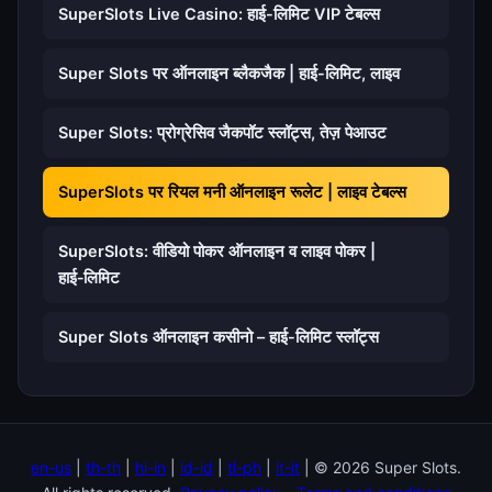
SuperSlots Live Casino: हाई-लिमिट VIP टेबल्स
Super Slots पर ऑनलाइन ब्लैकजैक | हाई-लिमिट, लाइव
Super Slots: प्रोग्रेसिव जैकपॉट स्लॉट्स, तेज़ पेआउट
SuperSlots पर रियल मनी ऑनलाइन रूलेट | लाइव टेबल्स
SuperSlots: वीडियो पोकर ऑनलाइन व लाइव पोकर |
हाई‑लिमिट
Super Slots ऑनलाइन कसीनो – हाई-लिमिट स्लॉट्स
en-us
|
th-th
|
hi-in
|
id-id
|
tl-ph
|
it-it
| © 2026 Super Slots.