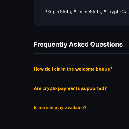
#SuperSlots, #OnlineSlots, #CryptoCa
Frequently Asked Questions
How do I claim the welcome bonus?
Register an account and follow the bonus activa
Are crypto payments supported?
Most platforms support Bitcoin, Ethereum and 
Is mobile play available?
The platform is fully optimized for smartphone