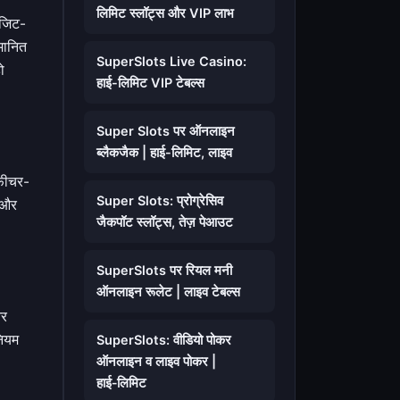
लिमिट स्लॉट्स और VIP लाभ
ॉजिट-
मानित
SuperSlots Live Casino:
ो
हाई-लिमिट VIP टेबल्स
Super Slots पर ऑनलाइन
ब्लैकजैक | हाई-लिमिट, लाइव
 फीचर-
Super Slots: प्रोग्रेसिव
ं और
जैकपॉट स्लॉट्स, तेज़ पेआउट
SuperSlots पर रियल मनी
ऑनलाइन रूलेट | लाइव टेबल्स
और
नियम
SuperSlots: वीडियो पोकर
ऑनलाइन व लाइव पोकर |
हाई‑लिमिट