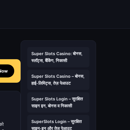
Super Slots Casino: बोनस,
स्लॉट्स, बैंकिंग, निकासी
 Now
Super Slots Casino – बोनस,
हाई-लिमिट्स, तेज़ पेआउट
Super Slots Login – सुरक्षित
साइन इन, बोनस व निकासी
SuperSlots Login – सुरक्षित
पको
साइन‑इन और तेज़ पेआउट