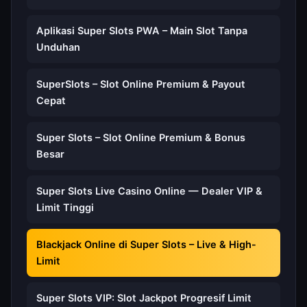
Aplikasi Super Slots PWA – Main Slot Tanpa
Unduhan
SuperSlots – Slot Online Premium & Payout
Cepat
Super Slots – Slot Online Premium & Bonus
Besar
Super Slots Live Casino Online — Dealer VIP &
Limit Tinggi
Blackjack Online di Super Slots – Live & High-
Limit
Super Slots VIP: Slot Jackpot Progresif Limit