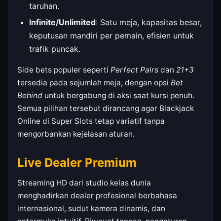
taruhan.
Infinite/Unlimited
: Satu meja, kapasitas besar,
keputusan mandiri per pemain, efisien untuk
trafik puncak.
Side bets populer seperti
Perfect Pairs
dan
21+3
tersedia pada sejumlah meja, dengan opsi
Bet
Behind
untuk bergabung di aksi saat kursi penuh.
Semua pilihan tersebut dirancang agar Blackjack
Online di Super Slots tetap variatif tanpa
mengorbankan kejelasan aturan.
Live Dealer Premium
Streaming HD dari studio kelas dunia
menghadirkan dealer profesional berbahasa
internasional, sudut kamera dinamis, dan