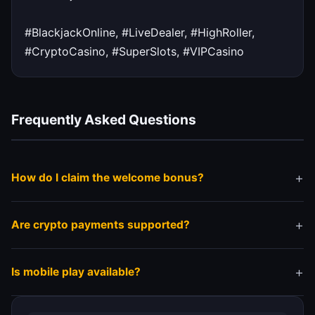
#BlackjackOnline, #LiveDealer, #HighRoller,
#CryptoCasino, #SuperSlots, #VIPCasino
Frequently Asked Questions
How do I claim the welcome bonus?
Register an account and follow the bonus activation
Are crypto payments supported?
instructions inside your profile.
Most platforms support Bitcoin, Ethereum and other
Is mobile play available?
popular cryptocurrencies.
The platform is fully optimized for smartphones and