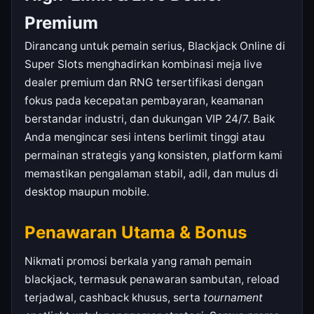
Premium
Dirancang untuk pemain serius, Blackjack Online di
Super Slots menghadirkan kombinasi meja live
dealer premium dan RNG tersertifikasi dengan
fokus pada kecepatan pembayaran, keamanan
berstandar industri, dan dukungan VIP 24/7. Baik
Anda mengincar sesi intens berlimit tinggi atau
permainan strategis yang konsisten, platform kami
memastikan pengalaman stabil, adil, dan mulus di
desktop maupun mobile.
Penawaran Utama & Bonus
Nikmati promosi berkala yang ramah pemain
blackjack, termasuk penawaran sambutan, reload
terjadwal, cashback khusus, serta
tournament