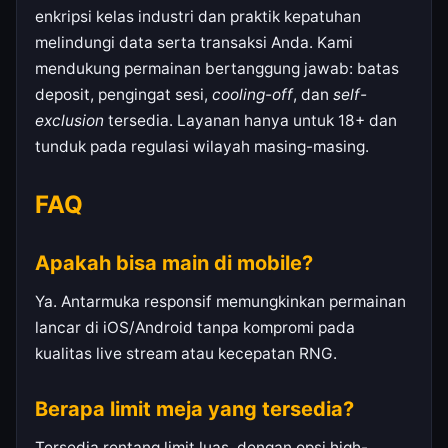
enkripsi kelas industri dan praktik kepatuhan
melindungi data serta transaksi Anda. Kami
mendukung permainan bertanggung jawab: batas
deposit, pengingat sesi,
cooling-off
, dan
self-
exclusion
tersedia. Layanan hanya untuk 18+ dan
tunduk pada regulasi wilayah masing-masing.
FAQ
Apakah bisa main di mobile?
Ya. Antarmuka responsif memungkinkan permainan
lancar di iOS/Android tanpa kompromi pada
kualitas live stream atau kecepatan RNG.
Berapa limit meja yang tersedia?
Tersedia rentang limit luas, dengan opsi high-