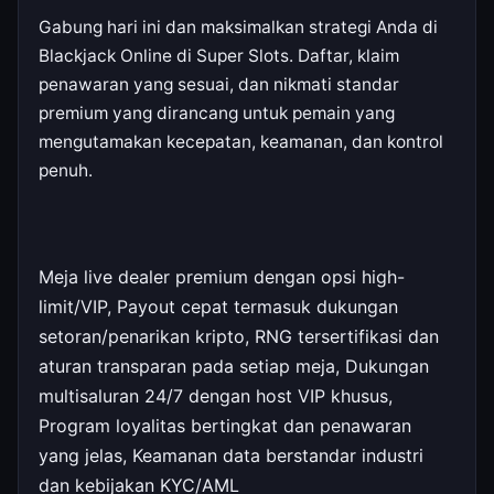
Gabung hari ini dan maksimalkan strategi Anda di
Blackjack Online di Super Slots. Daftar, klaim
penawaran yang sesuai, dan nikmati standar
premium yang dirancang untuk pemain yang
mengutamakan kecepatan, keamanan, dan kontrol
penuh.
Meja live dealer premium dengan opsi high-
limit/VIP, Payout cepat termasuk dukungan
setoran/penarikan kripto, RNG tersertifikasi dan
aturan transparan pada setiap meja, Dukungan
multisaluran 24/7 dengan host VIP khusus,
Program loyalitas bertingkat dan penawaran
yang jelas, Keamanan data berstandar industri
dan kebijakan KYC/AML