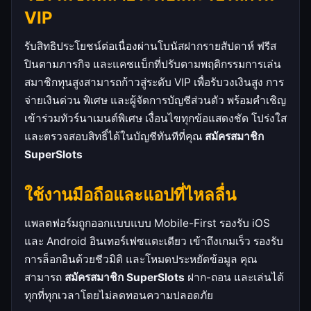
VIP
รับสิทธิประโยชน์ต่อเนื่องผ่านโบนัสฝากรายสัปดาห์ ฟรีส
ปินตามภารกิจ และแคชแบ็กที่ปรับตามพฤติกรรมการเล่น
สมาชิกทุนสูงสามารถก้าวสู่ระดับ VIP เพื่อรับวงเงินสูง การ
จ่ายเงินด่วน พิเศษ และผู้จัดการบัญชีส่วนตัว พร้อมคำเชิญ
เข้าร่วมทัวร์นาเมนต์พิเศษ เงื่อนไขทุกข้อแสดงชัด โปร่งใส
และตรวจสอบสิทธิ์ได้ในบัญชีทันทีที่คุณ
สมัครสมาชิก
SuperSlots
ใช้งานมือถือและแอปที่ไหลลื่น
แพลตฟอร์มถูกออกแบบแบบ Mobile-First รองรับ iOS
และ Android อินเทอร์เฟซแตะเดียว เข้าถึงเกมเร็ว รองรับ
การล็อกอินด้วยชีวมิติ และโหมดประหยัดข้อมูล คุณ
สามารถ
สมัครสมาชิก SuperSlots
ฝาก-ถอน และเล่นได้
ทุกที่ทุกเวลาโดยไม่ลดทอนความปลอดภัย