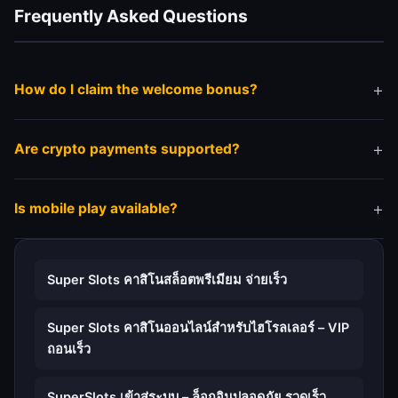
Frequently Asked Questions
How do I claim the welcome bonus?
Register an account and follow the bonus activation
Are crypto payments supported?
instructions inside your profile.
Most platforms support Bitcoin, Ethereum and other
Is mobile play available?
popular cryptocurrencies.
The platform is fully optimized for smartphones and
tablets.
Super Slots คาสิโนสล็อตพรีเมียม จ่ายเร็ว
Super Slots คาสิโนออนไลน์สำหรับไฮโรลเลอร์ – VIP
ถอนเร็ว
SuperSlots เข้าสู่ระบบ – ล็อกอินปลอดภัย รวดเร็ว