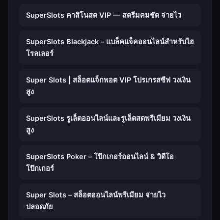
SuperSlots คาสิโนสด VIP — สตรีมคมชัด จ่ายไว
SuperSlots Blackjack – แบล็คแจ็คออนไลน์สำหรับไฮ
โรลเลอร์
Super Slots | สล็อตแจ็กพอต VIP โปรเกรสซีฟ วงเงิน
สูง
SuperSlots รูเล็ตออนไลน์และรูเล็ตสดพรีเมียม วงเงิน
สูง
SuperSlots Poker – โป๊กเกอร์ออนไลน์ & วิดีโอ
โป๊กเกอร์
Super Slots – สล็อตออนไลน์พรีเมียม จ่ายไว
ปลอดภัย