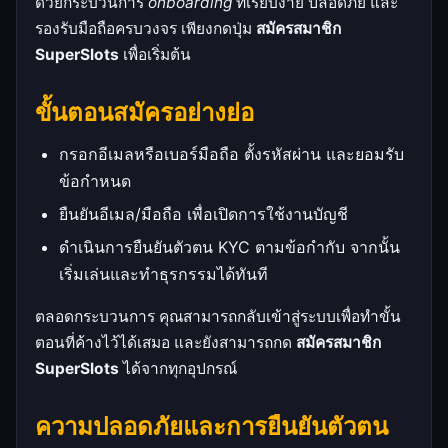
ด้วยกระบวนการ
onboarding
ที่เรียบง่าย ปลอดภัย และ
รองรับมือถือครบวงจร เพียงกดปุ่ม
สมัครสมาชิก
SuperSlots
เพื่อเริ่มต้น
ขั้นตอนสมัครอย่างย่อ
กรอกอีเมลหรือเบอร์มือถือ ตั้งรหัสผ่าน และยอมรับ
ข้อกำหนด
ยืนยันอีเมล/มือถือ เพื่อเปิดการใช้งานบัญชี
ดำเนินการยืนยันตัวตน KYC ตามข้อกำกับ จากนั้น
เริ่มเล่นและทำธุรกรรมได้ทันที
ตลอดกระบวนการ คุณสามารถกลับเข้าสู่ระบบเพื่อทำขั้น
ตอนที่ค้างไว้ได้เสมอ และยังสามารถกด
สมัครสมาชิก
SuperSlots
ได้จากทุกอุปกรณ์
ความปลอดภัยและการยืนยันตัวตน