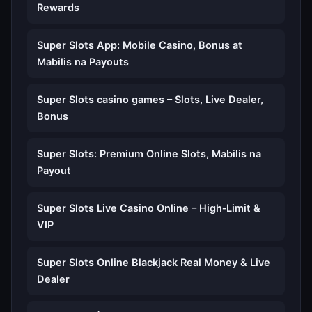
Rewards
Super Slots App: Mobile Casino, Bonus at
Mabilis na Payouts
Super Slots casino games – Slots, Live Dealer,
Bonus
Super Slots: Premium Online Slots, Mabilis na
Payout
Super Slots Live Casino Online – High‑Limit &
VIP
Super Slots Online Blackjack Real Money & Live
Dealer