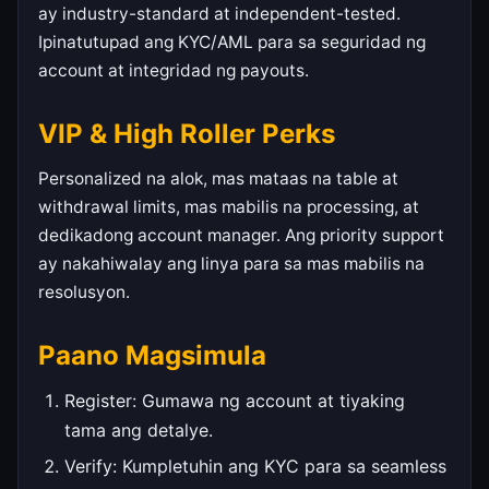
ay industry-standard at independent-tested.
Ipinatutupad ang KYC/AML para sa seguridad ng
account at integridad ng payouts.
VIP & High Roller Perks
Personalized na alok, mas mataas na table at
withdrawal limits, mas mabilis na processing, at
dedikadong account manager. Ang priority support
ay nakahiwalay ang linya para sa mas mabilis na
resolusyon.
Paano Magsimula
Register: Gumawa ng account at tiyaking
tama ang detalye.
Verify: Kumpletuhin ang KYC para sa seamless