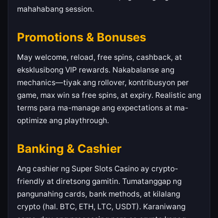
mahahabang session.
Promotions & Bonuses
May welcome, reload, free spins, cashback, at
eksklusibong VIP rewards. Nakabalanse ang
mechanics—tiyak ang rollover, kontribusyon per
game, max win sa free spins, at expiry. Realistic ang
terms para ma-manage ang expectations at ma-
optimize ang playthrough.
Banking & Cashier
Ang cashier ng Super Slots Casino ay crypto-
friendly at diretsong gamitin. Tumatanggap ng
pangunahing cards, bank methods, at kilalang
crypto (hal. BTC, ETH, LTC, USDT). Karaniwang