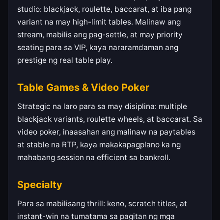
studio: blackjack, roulette, baccarat, at iba pang
variant na may high-limit tables. Malinaw ang
stream, mabilis ang pag-settle, at may priority
seating para sa VIP, kaya nararamdaman ang
prestige ng real table play.
Table Games & Video Poker
Strategic na laro para sa may disiplina: multiple
blackjack variants, roulette wheels, at baccarat. Sa
video poker, inaasahan ang malinaw na paytables
at stable na RTP, kaya makakapagplano ka ng
mahabang session na efficient sa bankroll.
Specialty
Para sa mabilisang thrill: keno, scratch titles, at
instant-win na tumatama sa pagitan ng mga