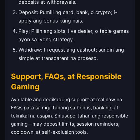
deposits at withdrawals.
Deposit: Pumili ng card, bank, o crypto; i-
apply ang bonus kung nais.
Play: Piliin ang slots, live dealer, o table games
ayon sa iyong strategy.
Withdraw: I-request ang cashout; sundin ang
simple at transparent na proseso.
Support, FAQs, at Responsible
Gaming
Available ang dedikadong support at malinaw na
FAQs para sa mga tanong sa bonus, banking, at
teknikal na usapin. Sinusuportahan ang responsible
gaming—may deposit limits, session reminders,
cooldown, at self-exclusion tools.