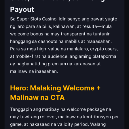
Payout
Sa Super Slots Casino, idinisenyo ang bawat yugto
ng laro para sa bilis, kalinawan, at resulta—mula
welcome bonus na may transparent na tuntunin
hanggang sa cashouts na mabilis at maaasahan.
Para sa mga high-value na manlalaro, crypto users,
at mobile-first na audience, ang aming plataporma
ay naghahatid ng premium na karanasan at
malinaw na inaasahan.
Hero: Malaking Welcome +
Malinaw na CTA
Tanggapin ang matibay na welcome package na
may tuwirang rollover, malinaw na kontribusyon per
game, at nakasaad na validity period. Walang